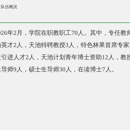
队伍概况
026
年
2
月，学院在职教职工
70
人
。
其中，
专任教
山英才
2人，天池特聘教授3人
，
特色林果首席专家
引进人才2人，天池计划青年博士资助12人，教授
导师9人，硕士生导师30人，在读博士7人。