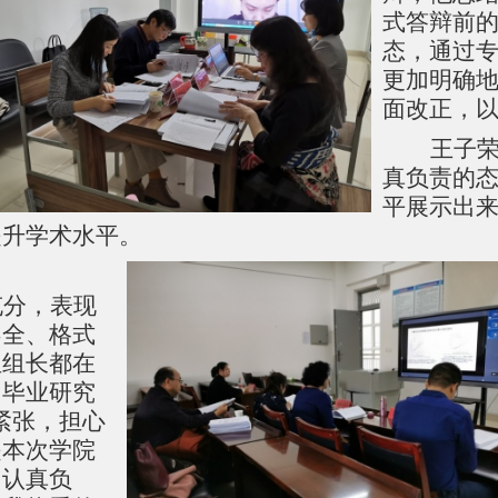
式答辩前
态，通过
更加明确
面改正，以
王子
真负责的
平展示出
提升学术水平。
充分，表现
不全、格式
组组长都在
。毕业研究
紧张，担心
是本次学院
常认真负